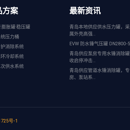
品方案
最新资讯
·膨胀罐·稳压罐
青岛本地供应供水压力罐，采
属外壳高强…
系统压力桶
EVW 防水锤气压罐 DN2800-5
防护消除系统
青岛供应泵房专用水锤消除罐
循环冷却系统
收启停冲击…
二次供水系统
青岛供应管道水锤消除罐，专
房、泵站系…
1725号-1