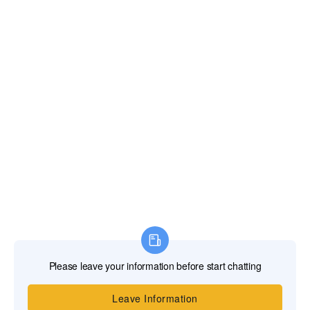
EVW 防水锤气压罐 DN2800-50…
青岛供应泵房专用水锤消除罐，吸收启停冲击…
青岛供应管道水锤消除罐，专为泵房、泵站系…
在线联系
青岛水易环境主营：各类供水气压罐、暖通膨胀罐、风电循
环水冷蓄能器、内胆式水锤消除罐、反渗透净水RO压力
桶、工业/家用反渗透RO膜片、增压泵、循环泵、污水提升
泵及污水提升泵站；
Copyright ©
2026. 青岛水易环境
鲁ICP备20031725号-1