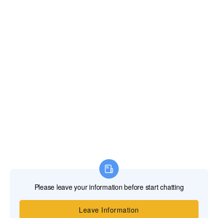
EVW 防水锤气压罐 DN2800-50…
青岛供应泵房专用水锤消除罐，吸收启停冲击…
青岛供应管道水锤消除罐，专为泵房、泵站系…
在线联系
青岛水易环境主营：各类供水气压罐、暖通膨胀罐、风电循
环水冷蓄能器、内胆式水锤消除罐、反渗透净水RO压力
桶、工业/家用反渗透RO膜片、增压泵、循环泵、污水提升
泵及污水提升泵站；
Copyright ©
2026. 青岛水易环境
鲁ICP备20031725号-1