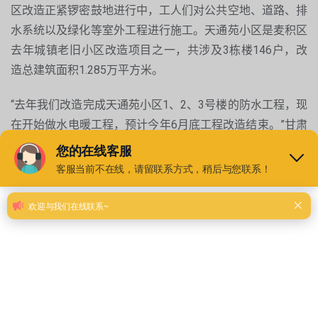
区改造正紧锣密鼓地进行中，工人们对公共空地、道路、排
水系统以及绿化等室外工程进行施工。天通苑小区是麦积区
去年城镇老旧小区改造项目之一，共涉及3栋楼146户，改
造总建筑面积1.285万平方米。
“去年我们改造完成天通苑小区1、2、3号楼的防水工程，现
在开始做水电暖工程，预计今年6月底工程改造结束。”甘肃
陇煜建筑工程有限公司项目负责人秦福广说。
住有所居，居有所安。不只是面貌和颜值的提升，在老旧小
区改造中，针对居民的不同需求，秦州区中东双槐居小区还
按照“因地制宜、一区一策”的原则，对老旧小区实施精细化
改造，让居民住得更顺心。经过改造，停车位规范了，垃圾
不乱放了，监控器、充电桩为居民安全和出行“保驾护航”，
改造工程改出了“新活力”与“幸福感”。
老旧小区改造，一头连着民生民心，一头连着城市发展。