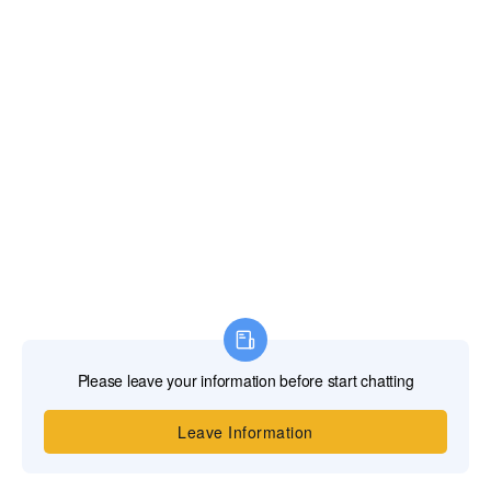
青岛供应泵房专用水锤消除罐，吸收启停冲击…
青岛供应管道水锤消除罐，专为泵房、泵站系…
在线联系
青岛水易环境主营：各类供水气压罐、暖通膨胀罐、风电循
环水冷蓄能器、内胆式水锤消除罐、反渗透净水RO压力
桶、工业/家用反渗透RO膜片、增压泵、循环泵、污水提升
泵及污水提升泵站；
Copyright ©
2026. 青岛水易环境
鲁ICP备20031725号-1