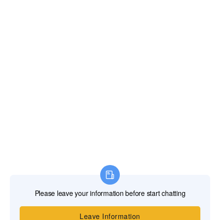
最新资讯
青岛本地供应供水压力罐，采用金属外壳高强…
EVW 防水锤气压罐 DN2800-50…
青岛供应泵房专用水锤消除罐，吸收启停冲击…
青岛供应管道水锤消除罐，专为泵房、泵站系…
在线联系
青岛水易环境主营：各类供水气压罐、暖通膨胀罐、风电循
环水冷蓄能器、内胆式水锤消除罐、反渗透净水RO压力
桶、工业/家用反渗透RO膜片、增压泵、循环泵、污水提升
泵及污水提升泵站；