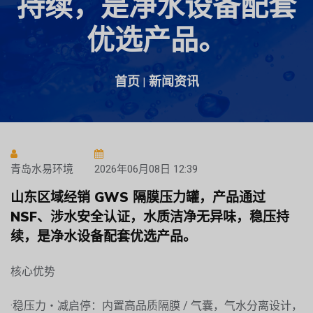
持续，是净水设备配套
优选产品。
首页
新闻资讯
|
青岛水易环境
2026年06月08日 12:39
山东区域经销 GWS 隔膜压力罐，产品通过
NSF、涉水安全认证，水质洁净无异味，稳压持
续，是净水设备配套优选产品。
核心优势
·稳压力・减启停：内置高品质隔膜 / 气囊，气水分离设计，